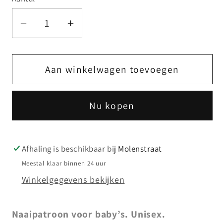
Aantal
Aantal
verlagen
verhogen
voor
voor
ikatee
ikatee
Aan winkelwagen toevoegen
sweater
sweater
sintra
sintra
Nu kopen
Afhaling is beschikbaar bij
Molenstraat
Meestal klaar binnen 24 uur
Winkelgegevens bekijken
Naaipatroon voor baby’s. Unisex.