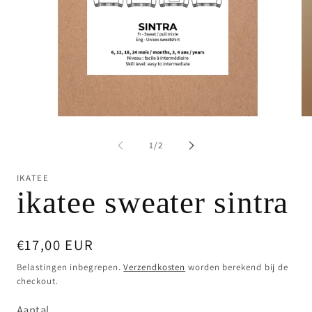
Media
Me
1
2
openen
op
van
1
/
2
in
in
modaal
mo
IKATEE
ikatee sweater sintra
Normale
€17,00 EUR
prijs
Belastingen inbegrepen.
Verzendkosten
worden berekend bij de
checkout.
Aantal