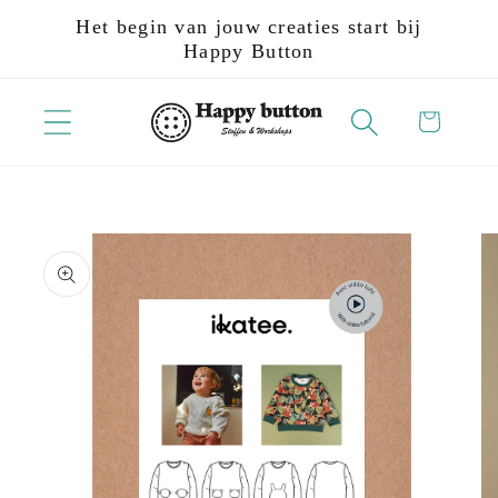
Meteen
Het begin van jouw creaties start bij
naar de
Happy Button
content
Winkelwagen
Ga direct naar
productinformatie